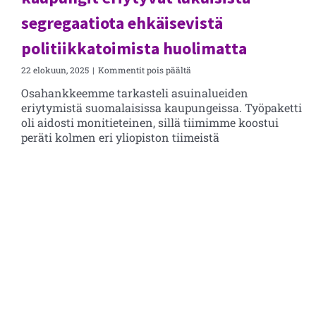
segregaatiota ehkäisevistä
politiikkatoimista huolimatta
artikkelissa
22 elokuun, 2025
|
Kommentit pois päältä
WP2
Osahankkeemme tarkasteli asuinalueiden
Loppublogi:
eriytymistä suomalaisissa kaupungeissa. Työpaketti
Suomalaiset
kaupungit
oli aidosti monitieteinen, sillä tiimimme koostui
eriytyvät
peräti kolmen eri yliopiston tiimeistä
lukuisista
segregaatiota
ehkäisevistä
politiikkatoimista
huolimatta