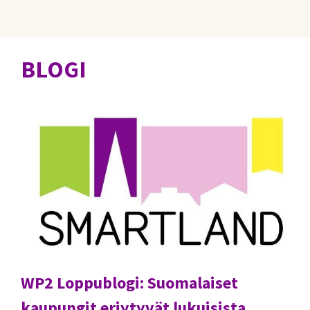
BLOGI
WP2 Loppublogi: Suomalaiset
kaupungit eriytyvät lukuisista