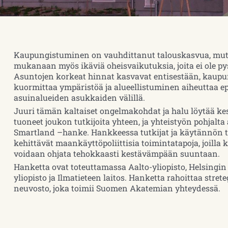
Kaupungistuminen on vauhdittanut talouskasvua, mut
mukanaan myös ikäviä oheisvaikutuksia, joita ei ole p
Asuntojen korkeat hinnat kasvavat entisestään, kaup
kuormittaa ympäristöä ja alueellistuminen aiheuttaa ep
asuinalueiden asukkaiden välillä.
Juuri tämän kaltaiset ongelmakohdat ja halu löytää kes
tuoneet joukon tutkijoita yhteen, ja yhteistyön pohjalt
Smartland –hanke. Hankkeessa tutkijat ja käytännön te
kehittävät maankäyttöpoliittisia toimintatapoja, joilla
voidaan ohjata tehokkaasti kestävämpään suuntaan.
Hanketta ovat toteuttamassa Aalto-yliopisto, Helsingin 
yliopisto ja Ilmatieteen laitos.
Hanketta rahoittaa stret
neuvosto, joka toimii Suomen Akatemian yhteydessä
.