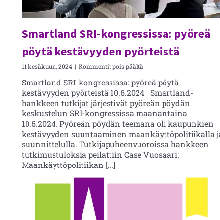
Smartland SRI-kongressissa: pyöreä
pöytä kestävyyden pyörteistä
artikkelissa
11 kesäkuun, 2024
|
Kommentit pois päältä
Smartland
Smartland SRI-kongressissa: pyöreä pöytä
SRI-
kestävyyden pyörteistä 10.6.2024 Smartland-
kongressissa:
pyöreä
hankkeen tutkijat järjestivät pyöreän pöydän
pöytä
keskustelun SRI-kongressissa maanantaina
kestävyyden
10.6.2024. Pyöreän pöydän teemana oli kaupunkien
pyörteistä
kestävyyden suuntaaminen maankäyttöpolitiikalla j
suunnittelulla. Tutkijapuheenvuoroissa hankkeen
tutkimustuloksia peilattiin Case Vuosaari:
Maankäyttöpolitiikan [...]