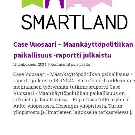
Case Vuosaari – Maankäyttöpolitiikan
paikallisuus -raportti julkaistu
artikkelissa
13 toukokuun, 2024
|
Kommentit pois päältä
Case
Case Vuosaari - Maankäyttöpolitiikan paikallisuus -
Vuosaari
raportti julkaistu 13.5.2024 Smartland-hankkeemm
–
Maankäyttöpolitiikan
monialaisen työryhmän tutkimusraportti Case
paikallisuus
Vuosaari - Maankäyttöpolitiikan paikallisuus on
-
julkaistu ja ladattavissa. Raportissa tutkijaryhmät
raportti
Aalto-yliopistosta, Helsingin yliopistosta, Turun
julkaistu
yliopistosta ja Ilmatieteen laitokselta tarkastelevat [...