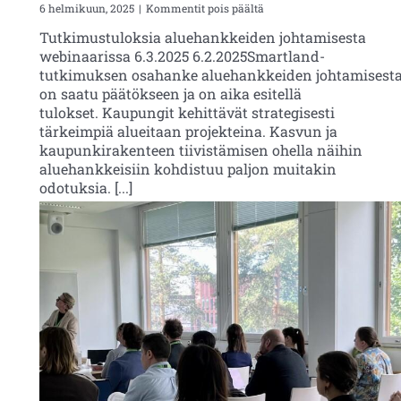
artikkelissa
6 helmikuun, 2025
|
Kommentit pois päältä
Tutkimustuloksia
Tutkimustuloksia aluehankkeiden johtamisesta
aluehankkeiden
webinaarissa 6.3.2025 6.2.2025Smartland-
johtamisesta
webinaarissa
tutkimuksen osahanke aluehankkeiden johtamisest
6.3.2025
on saatu päätökseen ja on aika esitellä
tulokset. Kaupungit kehittävät strategisesti
tärkeimpiä alueitaan projekteina. Kasvun ja
kaupunkirakenteen tiivistämisen ohella näihin
aluehankkeisiin kohdistuu paljon muitakin
odotuksia. [...]