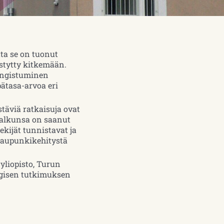
ta se on tuonut
ystytty kitkemään.
ungistuminen
ätasa-arvoa eri
täviä ratkaisuja ovat
a alkunsa on saanut
kijät tunnistavat ja
 kaupunkikehitystä
yliopisto, Turun
egisen tutkimuksen